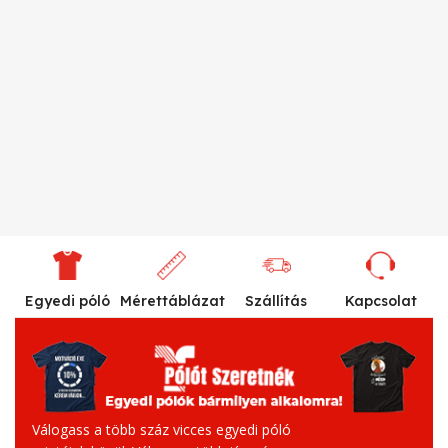
Egyedi póló
Mérettáblázat
Szállítás
Kapcsolat
Válogass a több száz vicces egyedi póló