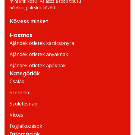
mintáink közül. Válassz a több típusú
pólóink, pulcsink között.
Kövess minket
Hasznos
Ajándék ötletek karácsonyra
Ajándék ötletek anyáknak
Ajándék ötletek apáknak
Kategóriák
Család
Szerelem
Születésnap
Vicces
Foglalkozások
Infomációk