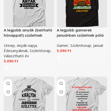
A legjobb anyák (beírható
A legjobb gamerek
hónappal!) születnek
januárban születnek póló
szülinapi póló
Ünnep
,
Anyák napja
,
Gamer
,
Születésnap
,
Január
Édesanyáknak
,
Születésnap
,
5.090
Ft
Választható év
5.090
Ft