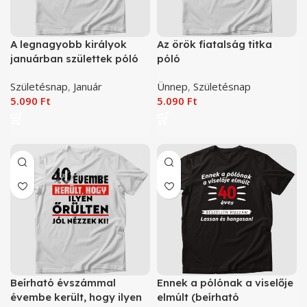
A legnagyobb királyok
Az örök fiatalság titka
januárban születtek póló
póló
Születésnap
,
Január
Ünnep
,
Születésnap
5.090
Ft
5.090
Ft
Beírható évszámmal
Ennek a pólónak a viselője
évembe került, hogy ilyen
elmúlt (beírható