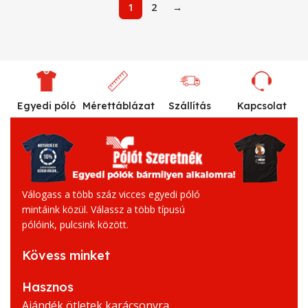
1
2
→
Egyedi póló
Mérettáblázat
Szállítás
Kapcsolat
Válogass a több száz vicces egyedi póló
mintáink közül. Válassz a több típusú
pólóink, pulcsink között.
Kövess minket
Hasznos
Ajándék ötletek karácsonyra