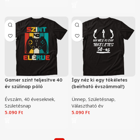
Gamer szint teljesítve 40
Így néz ki egy tökéletes
év szülinap póló
(beírható évszámmal!)
póló
Évszám
,
40 éveseknek
,
Ünnep
,
Születésnap
,
Születésnap
Választható év
5.090
Ft
5.090
Ft