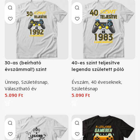
30-as (beírható
40-es szint teljesítve
évszámmal!) szint
legenda született póló
teljesítve (beírható
Ünnep
,
Születésnap
,
Évszám
,
40 éveseknek
,
évszámmal!) legenda
Választható év
Születésnap
született póló
5.090
Ft
5.090
Ft