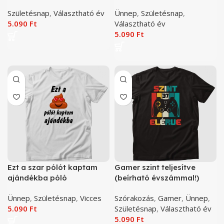
őrülten jól nézzek ki póló
évszámmal!) póló
Születésnap
,
Választható év
Ünnep
,
Születésnap
,
5.090
Ft
Választható év
5.090
Ft
Ezt a szar pólót kaptam
Gamer szint teljesítve
ajándékba póló
(beírható évszámmal!)
szülinap póló
Ünnep
,
Születésnap
,
Vicces
Szórakozás
,
Gamer
,
Ünnep
,
5.090
Ft
Születésnap
,
Választható év
5.090
Ft