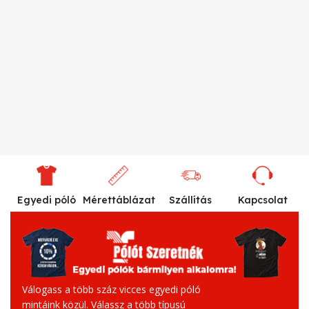
Egyedi póló
Mérettáblázat
Szállítás
Kapcsolat
Válogass a több száz vicces egyedi póló
mintáink közül. Válassz a több típusú