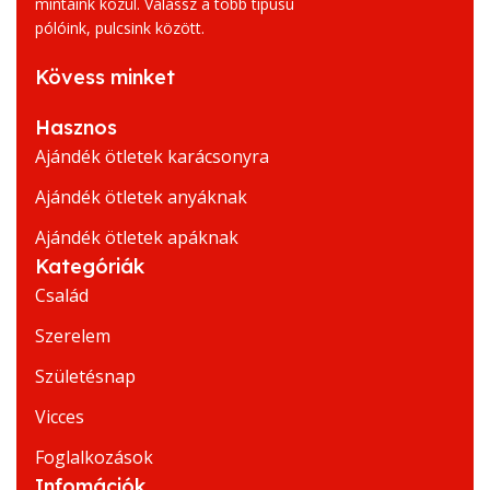
mintáink közül. Válassz a több típusú
pólóink, pulcsink között.
Kövess minket
Hasznos
Ajándék ötletek karácsonyra
Ajándék ötletek anyáknak
Ajándék ötletek apáknak
Kategóriák
Család
Szerelem
Születésnap
Vicces
Foglalkozások
Infomációk