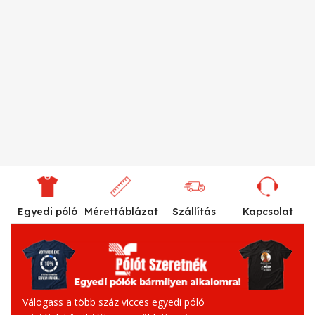
Egyedi póló
Mérettáblázat
Szállítás
Kapcsolat
Válogass a több száz vicces egyedi póló