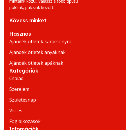
mintáink közül. Válassz a több típusú
pólóink, pulcsink között.
Kövess minket
Hasznos
Ajándék ötletek karácsonyra
Ajándék ötletek anyáknak
Ajándék ötletek apáknak
Kategóriák
Család
Szerelem
Születésnap
Vicces
Foglalkozások
Infomációk