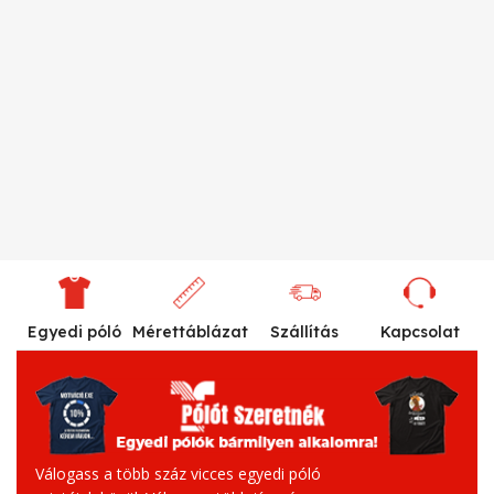
Egyedi póló
Mérettáblázat
Szállítás
Kapcsolat
Válogass a több száz vicces egyedi póló