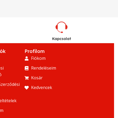
Kapcsolat
iók
Profilom
Fiókom
si
Rendeléseim
ó
Kosár
Szerződési
Kedvencek
eltételek
um