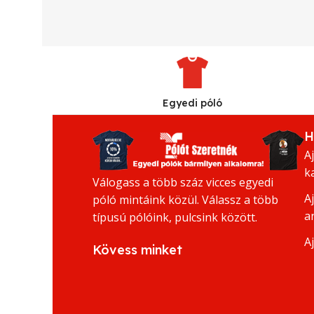
Egyedi póló
H
A
k
Válogass a több száz vicces egyedi
A
póló mintáink közül. Válassz a több
a
típusú pólóink, pulcsink között.
A
Kövess minket