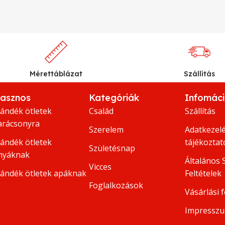
Mérettáblázat
Szállítás
asznos
Kategóriák
Infomác
jándék ötletek
Család
Szállítás
arácsonyra
Szerelem
Adatkezelé
jándék ötletek
tájékoztat
Születésnap
nyáknak
Általános 
Vicces
jándék ötletek apáknak
Feltételek
Foglalkozások
Vásárlási f
Impressz