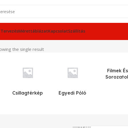
 Tervezés
Mérettáblázat
Kapcsolat
Szállítás
owing the single result
Filmek És
Sorozato
Csillagtérkép
Egyedi Póló