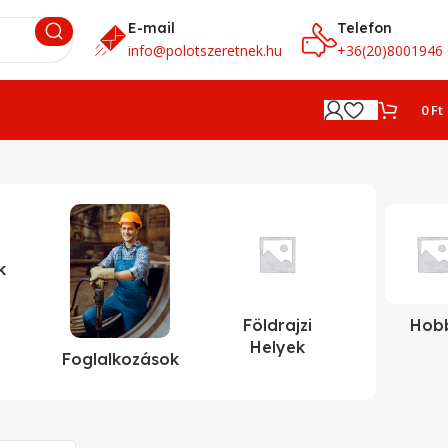
E-mail
Telefon
info@polotszeretnek.hu
+36(20)8001946
0
Ft
k
Földrajzi
Hob
Helyek
Foglalkozások