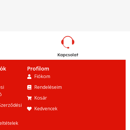
Kapcsolat
iók
Profilom
Fiókom
si
Rendeléseim
ó
Kosár
Szerződési
Kedvencek
eltételek