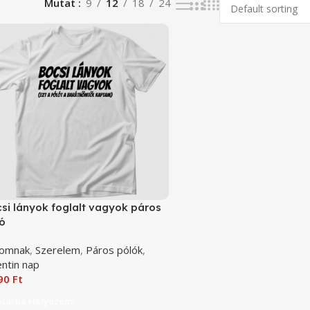
Mutat
9
12
18
24
si lányok foglalt vagyok páros
ó
omnak
,
Szerelem
,
Páros pólók
,
entin nap
090
Ft
osárba Helyezem