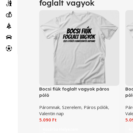
foglalt vagyok
Bocsi fiúk foglalt vagyok páros
Boc
póló
pól
Páromnak
,
Szerelem
,
Páros pólók
,
Pár
Valentin nap
Val
5.090
Ft
5.
Kosárba Helyezem
K