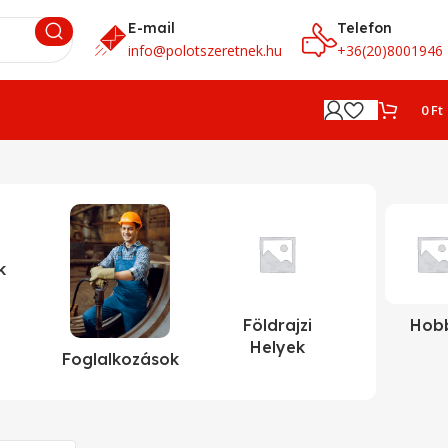
E-mail
Telefon
info@polotszeretnek.hu
+36(20)8001946
0
Ft
k
Földrajzi
Hob
Helyek
Foglalkozások