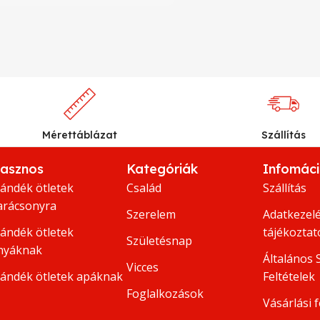
Mérettáblázat
Szállítás
asznos
Kategóriák
Infomác
jándék ötletek
Család
Szállítás
arácsonyra
Szerelem
Adatkezelé
jándék ötletek
tájékoztat
Születésnap
nyáknak
Általános 
Vicces
jándék ötletek apáknak
Feltételek
Foglalkozások
Vásárlási f