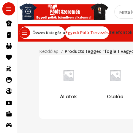
Telefontok
Egyedi Póló Tervezés
Összes Kategória
Kezdőlap
Products tagged “foglalt vagy
Állatok
Család