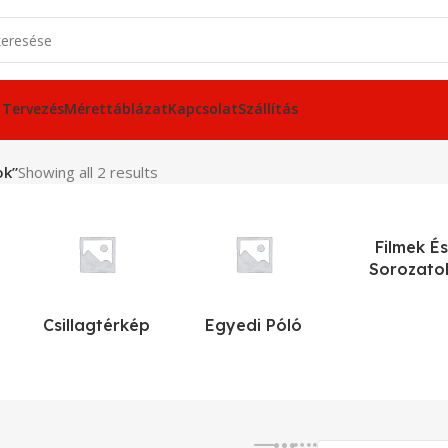
 Tervezés
Mérettáblázat
Kapcsolat
Szállítás
ok”
Showing all 2 results
Filmek És
Sorozato
Csillagtérkép
Egyedi Póló