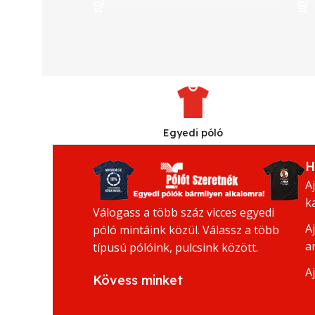
Egyedi póló
H
A
k
Válogass a több száz vicces egyedi
A
póló mintáink közül. Válassz a több
a
típusú pólóink, pulcsink között.
A
Kövess minket