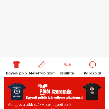
Egyedi póló
Mérettáblázat
Szállítás
Kapcsolat
Válogass a több száz vicces egyedi póló