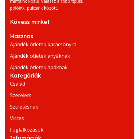
mintáink közül. Válassz a több típusú
pólóink, pulcsink között.
Kövess minket
Hasznos
Ajándék ötletek karácsonyra
Ajándék ötletek anyáknak
Ajándék ötletek apáknak
Kategóriák
Család
Szerelem
Születésnap
Vicces
Foglalkozások
Infomációk