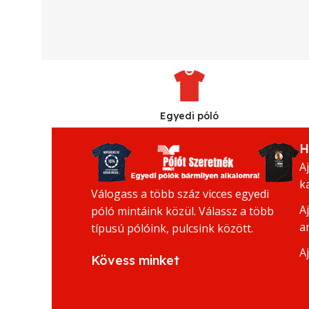
Egyedi póló
H
A
k
Válogass a több száz vicces egyedi
A
póló mintáink közül. Válassz a több
a
típusú pólóink, pulcsink között.
A
Kövess minket