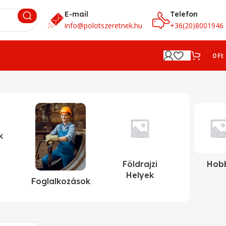
E-mail
Telefon
info@polotszeretnek.hu
+36(20)8001946
0
Ft
k
Földrajzi
Hob
Helyek
Foglalkozások