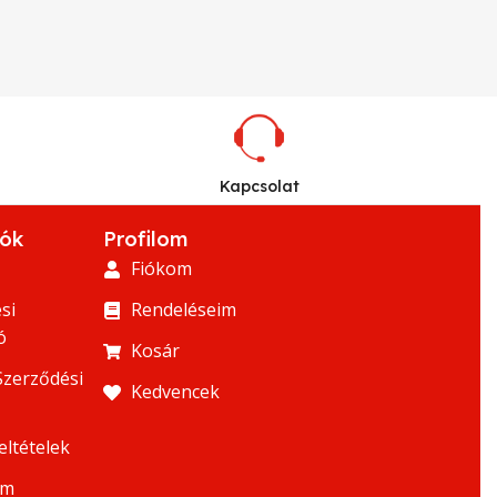
Kapcsolat
iók
Profilom
Fiókom
si
Rendeléseim
ó
Kosár
Szerződési
Kedvencek
eltételek
um