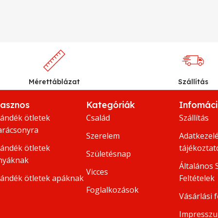
Mérettáblázat
Szállítás
asznos
Kategóriák
Infomác
jándék ötletek
Család
Szállítás
arácsonyra
Szerelem
Adatkezelé
jándék ötletek
tájékoztat
Születésnap
nyáknak
Általános 
Vicces
jándék ötletek apáknak
Feltételek
Foglalkozások
Vásárlási f
Impressz