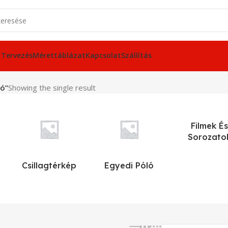
 Tervezés
Mérettáblázat
Kapcsolat
Szállítás
ló”
Showing the single result
Filmek És
Sorozato
Csillagtérkép
Egyedi Póló