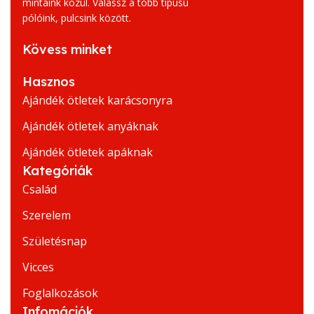
mintáink közül. Válassz a több típusú
pólóink, pulcsink között.
Kövess minket
Hasznos
Ajándék ötletek karácsonyra
Ajándék ötletek anyáknak
Ajándék ötletek apáknak
Kategóriák
Család
Szerelem
Születésnap
Vicces
Foglalkozások
Infomációk