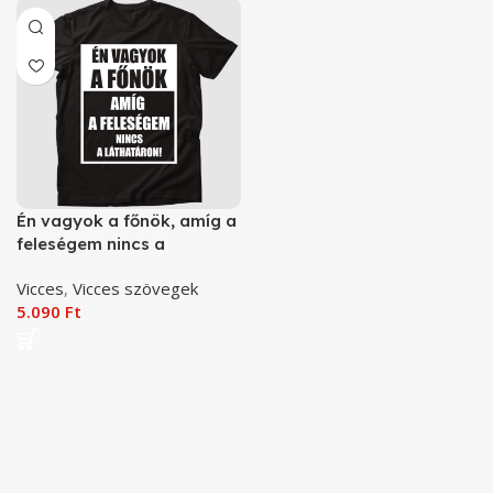
Én vagyok a főnök, amíg a
feleségem nincs a
láthatáron vicces póló
Vicces
,
Vicces szövegek
5.090
Ft