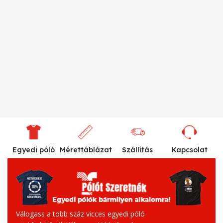
Egyedi póló
Mérettáblázat
Szállítás
Kapcsolat
Válogass a több száz vicces egyedi póló