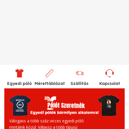
Egyedi póló
Mérettáblázat
Szállítás
Kapcsolat
Válogass a több száz vicces egyedi póló
mintáink közül. Válassz a több típusú