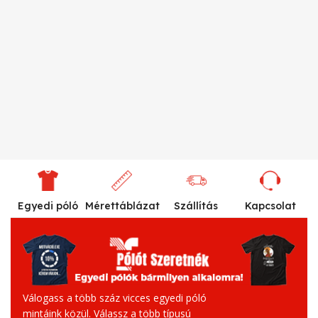
Egyedi póló
Mérettáblázat
Szállítás
Kapcsolat
Válogass a több száz vicces egyedi póló
mintáink közül. Válassz a több típusú