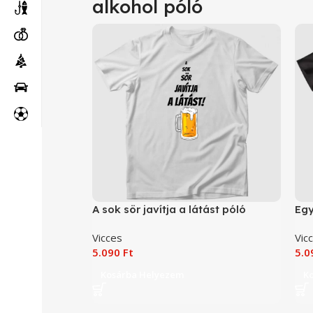
alkohol póló
A sok sör javítja a látást póló
Egy
Vicces
Vic
5.090
Ft
5.
Kosárba Helyezem
K