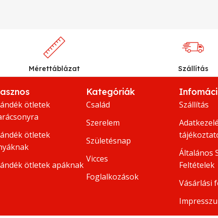
Mérettáblázat
Szállítás
asznos
Kategóriák
Infomác
jándék ötletek
Család
Szállítás
arácsonyra
Szerelem
Adatkezelé
jándék ötletek
tájékoztat
Születésnap
nyáknak
Általános 
Vicces
jándék ötletek apáknak
Feltételek
Foglalkozások
Vásárlási f
Impressz