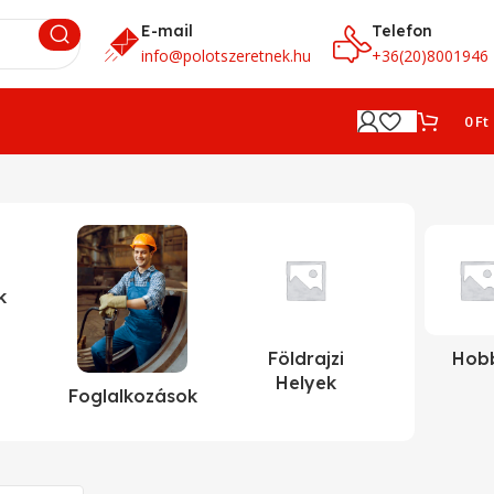
E-mail
Telefon
info@polotszeretnek.hu
+36(20)8001946
0
Ft
k
Földrajzi
Hob
Helyek
Foglalkozások