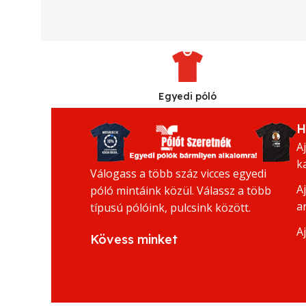
Egyedi póló
H
A
k
Válogass a több száz vicces egyedi
A
póló mintáink közül. Válassz a több
a
típusú pólóink, pulcsink között.
A
Kövess minket