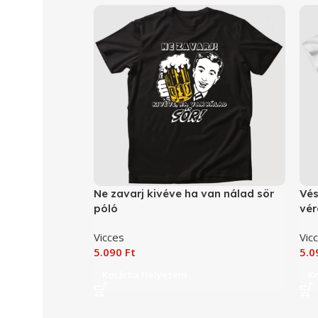
Ne zavarj kivéve ha van nálad sör
Vés
póló
vér
Vicces
Vic
5.090
Ft
5.
Kosárba Helyezem
K