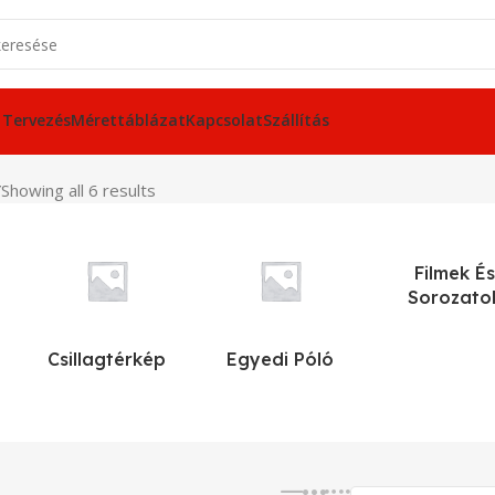
 Tervezés
Mérettáblázat
Kapcsolat
Szállítás
”
Showing all 6 results
Filmek És
Sorozato
Csillagtérkép
Egyedi Póló