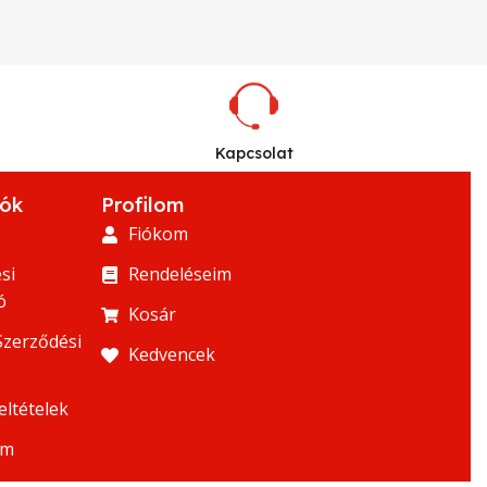
Kapcsolat
iók
Profilom
Fiókom
si
Rendeléseim
ó
Kosár
Szerződési
Kedvencek
eltételek
um