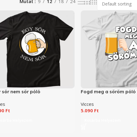
Mutat
9
12
18
24
 sör nem sör póló
Fogd meg a söröm póló
ces
Vicces
090
Ft
5.090
Ft
osárba Helyezem
Kosárba Helyezem