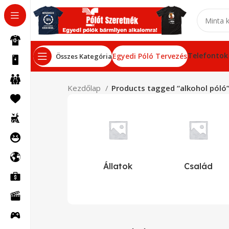
Telefontok
Egyedi Póló Tervezés
Összes Kategória
Kezdőlap
Products tagged “alkohol póló
Állatok
Család