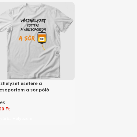
zhelyzet esetére a
csoportom a sör póló
ces
090
Ft
osárba Helyezem