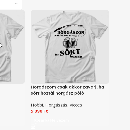
Horgászom csak akkor zavarj, ha
sört hoztál horgász póló
Hobbi
,
Horgászás
,
Vicces
5.090
Ft
Kosárba Helyezem