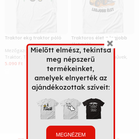
Traktor ekg traktor póló
Traktoros élet a legjobb
élet póló
Mielőtt elmész, tekintsd
Mezőgazdaság
,
Járművek
,
Traktor
,
Traktoros
Mezőgazdaság
,
Járművek
,
meg népszerű
5.090
Ft
Traktor
,
Traktoros
termékeinket,
5.090
Ft
amelyek elnyerték az
ajándékozottak szíveit:
MEGNÉZEM