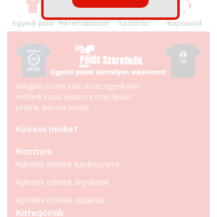
Egyedi póló
Mérettáblázat
Szállítás
Kapcsolat
Válogass a több száz vicces egyedi póló
mintáink közül. Válassz a több típusú
pólóink, pulcsink között.
Kövess minket
Hasznos
Ajándék ötletek karácsonyra
Ajándék ötletek anyáknak
Ajándék ötletek apáknak
Kategóriák