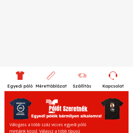
Egyedi póló
Mérettáblázat
Szállítás
Kapcsolat
Válogass a több száz vicces egyedi póló
mintáink közül. Válassz a több típusú