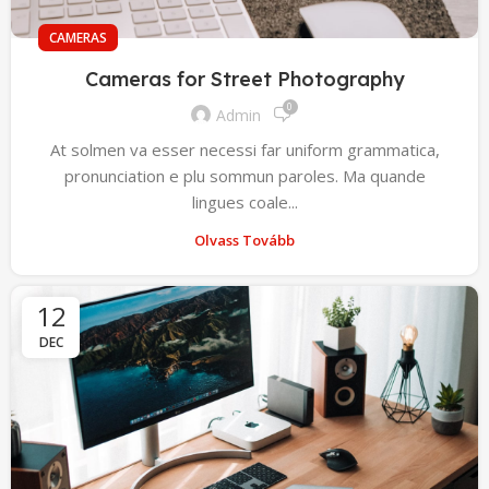
CAMERAS
Cameras for Street Photography
0
Admin
At solmen va esser necessi far uniform grammatica,
pronunciation e plu sommun paroles. Ma quande
lingues coale...
Olvass Tovább
12
DEC